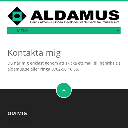
Kontakta mig
Du når mig enklast genom att skicka ett mail till henrik ( a )
aldamus.se eller ringa 0702-56 16 56.
OM MIG