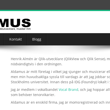
Kontakt
Blogg
Henrik Almén är Qlik-utvecklare (QlikView och Qlik Sense), 
nödvändigtvis i den ordningen.
Aldamus är mitt företag i vilket jag sjunger och musicerar ell
men min huvudsakliga syssla till vardags är att jag jobbar 
Stockholms universitet. Innan dess på IDG (Foundry) lokalt i
Jag är medlem i vokalbandet
Vocal Brand
, och jag hoppar al
som behöver tenorvikarier.
Aldamus är en enskild firma, jag är momsregistrerad och in