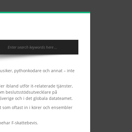
musiker, pythonkodare och annat – inte
er ibland utför it-relaterade tjänster,
som beslutsstödsutvecklare på
 Sverige och i det globala datateamet.
lt som oftast in i körer och ensembler
nehar F-skattebevis.