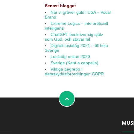
Senast bloggat
När vi gräver guld i USA – Vocal
Brand
Extreme Logics – inte artificiell
intelligens
ChatGPT beskriver sig själv
som Gud, och stavar fel
Digitalt luciatåg 2021 – till hela
Sverige
Luciatåg online 2020
Sverige (Kent a cappella)
Viktiga begrepp i
dataskyddsförordningen GDPR
MUS