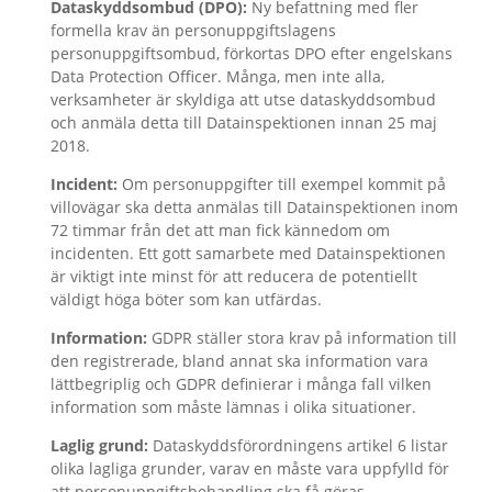
Dataskyddsombud (DPO):
Ny befattning med fler
formella krav än personuppgiftslagens
personuppgiftsombud, förkortas DPO efter engelskans
Data Protection Officer. Många, men inte alla,
verksamheter är skyldiga att utse dataskyddsombud
och anmäla detta till Datainspektionen innan 25 maj
2018.
Incident:
Om personuppgifter till exempel kommit på
villovägar ska detta anmälas till Datainspektionen inom
72 timmar från det att man fick kännedom om
incidenten. Ett gott samarbete med Datainspektionen
är viktigt inte minst för att reducera de potentiellt
väldigt höga böter som kan utfärdas.
Information:
GDPR ställer stora krav på information till
den registrerade, bland annat ska information vara
lättbegriplig och GDPR definierar i många fall vilken
information som måste lämnas i olika situationer.
Laglig grund:
Dataskyddsförordningens artikel 6 listar
olika lagliga grunder, varav en måste vara uppfylld för
att personuppgiftsbehandling ska få göras.