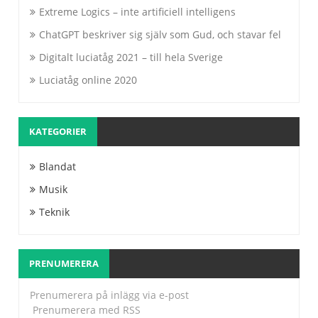
Extreme Logics – inte artificiell intelligens
ChatGPT beskriver sig själv som Gud, och stavar fel
Digitalt luciatåg 2021 – till hela Sverige
Luciatåg online 2020
KATEGORIER
Blandat
Musik
Teknik
PRENUMERERA
Prenumerera på inlägg via e-post
Prenumerera med RSS