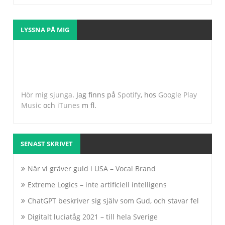
LYSSNA PÅ MIG
Hör mig sjunga
. Jag finns på
Spotify
, hos
Google Play
Music
och
iTunes
m fl.
SENAST SKRIVET
När vi gräver guld i USA – Vocal Brand
Extreme Logics – inte artificiell intelligens
ChatGPT beskriver sig själv som Gud, och stavar fel
Digitalt luciatåg 2021 – till hela Sverige