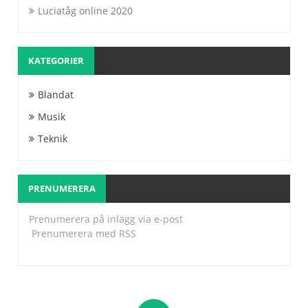
Luciatåg online 2020
KATEGORIER
Blandat
Musik
Teknik
PRENUMERERA
Prenumerera på inlägg via e-post
Prenumerera med RSS