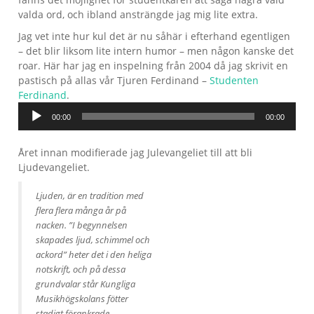
valda ord, och ibland ansträngde jag mig lite extra.
Jag vet inte hur kul det är nu såhär i efterhand egentligen
– det blir liksom lite intern humor – men någon kanske det
roar. Här har jag en inspelning från 2004 då jag skrivit en
pastisch på allas vår Tjuren Ferdinand –
Studenten
Ljudspelare
Ferdinand
.
00:00
00:00
Året innan modifierade jag Julevangeliet till att bli
Ljudevangeliet.
Ljuden, är en tradition med
flera flera många år på
nacken. ”I begynnelsen
skapades ljud, schimmel och
ackord” heter det i den heliga
notskrift, och på dessa
grundvalar står Kungliga
Musikhögskolans fötter
stadigt förankrade.