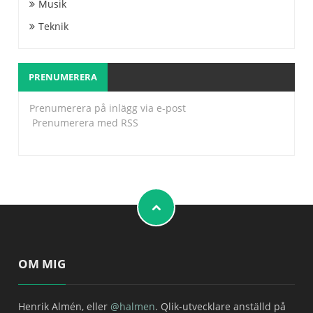
Musik
Teknik
PRENUMERERA
Prenumerera på inlägg via e-post
Prenumerera med RSS
OM MIG
Henrik Almén, eller
@halmen
. Qlik-utvecklare anställd på