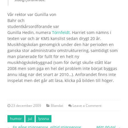
Vår rektor var Gunilla von
Bahr och
studentkårsordförande var
Gunilla Hedin, numera
Törnfeldt
. Harriet som nämns i
texten var och är KMS kanslist sedan drygt 20 år.
Musikhögskolan genomgick under den här perioden en
ganska stor administrativ omstrukturering, samtidigt som
man planerade för fullt för en helt ny
musikhögskolebyggnad (som för övrigt skulle stått klar
2008 men som pga en hel del problem inte börjat byggas
ännu idag när det snart är 2010…). Anförandet finns inte
inspelat men det går att läsa, klicka på bilden till höger.
23 december 2009
Blandat
Leave a Comment
humor
jul
lyssna
←
En gång stjärngosse, alltid stjärngosse
Mitt 00-tal
→