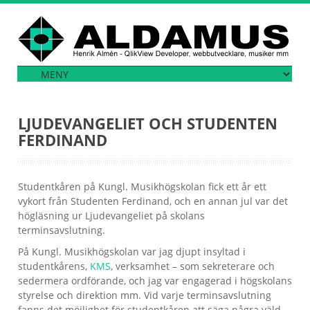
LJUDEVANGELIET OCH STUDENTEN
FERDINAND
Studentkåren på Kungl. Musikhögskolan fick ett år ett
vykort från Studenten Ferdinand, och en annan jul var det
högläsning ur Ljudevangeliet på skolans
terminsavslutning.
På Kungl. Musikhögskolan var jag djupt insyltad i
studentkårens,
KMS
, verksamhet – som sekreterare och
sedermera ordförande, och jag var engagerad i högskolans
styrelse och direktion mm. Vid varje terminsavslutning
fanns det möjlighet för studentkåren att säga några väld