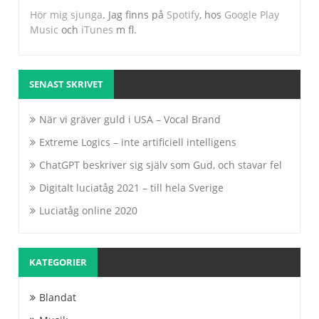
Hör mig sjunga
. Jag finns på
Spotify
, hos
Google Play
Music
och
iTunes
m fl.
SENAST SKRIVET
När vi gräver guld i USA – Vocal Brand
Extreme Logics – inte artificiell intelligens
ChatGPT beskriver sig själv som Gud, och stavar fel
Digitalt luciatåg 2021 – till hela Sverige
Luciatåg online 2020
KATEGORIER
Blandat