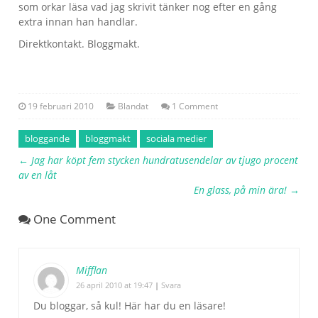
som orkar läsa vad jag skrivit tänker nog efter en gång
extra innan han handlar.
Direktkontakt. Bloggmakt.
19 februari 2010
Blandat
1 Comment
bloggande
bloggmakt
sociala medier
←
Jag har köpt fem stycken hundratusendelar av tjugo procent
av en låt
En glass, på min ära!
→
One Comment
Mifflan
26 april 2010 at 19:47
|
Svara
Du bloggar, så kul! Här har du en läsare!