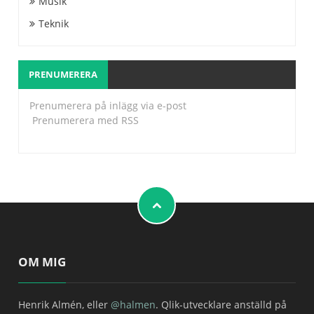
Musik
Teknik
PRENUMERERA
Prenumerera på inlägg via e-post
Prenumerera med RSS
OM MIG
Henrik Almén, eller
@halmen
. Qlik-utvecklare anställd på