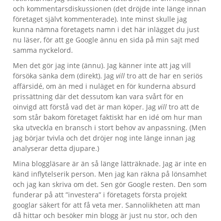
och kommentarsdiskussionen (det dröjde inte länge innan
företaget självt kommenterade). Inte minst skulle jag
kunna nämna företagets namn i det här inlägget du just
nu läser, för att ge Google ännu en sida på min sajt med
samma nyckelord.
Men det gör jag inte (ännu). Jag känner inte att jag vill
försöka sänka dem (direkt). Jag
vill
tro att de har en seriös
affärsidé, om än med i nuläget en för kunderna absurd
prissättning där det dessutom kan vara svårt för en
oinvigd att förstå vad det är man köper. Jag
vill
tro att de
som står bakom företaget faktiskt har en idé om hur man
ska utveckla en bransch i stort behov av anpassning. (Men
jag börjar tvivla och det dröjer nog inte länge innan jag
analyserar detta djupare.)
Mina bloggläsare är än så länge lätträknade. Jag är inte en
känd inflytelserik person. Men jag kan räkna på lönsamhet
och jag kan skriva om det. Sen gör Google resten. Den som
funderar på att ”investera” i företagets första projekt
googlar säkert för att få veta mer. Sannolikheten att man
då hittar och besöker min blogg är just nu stor, och den