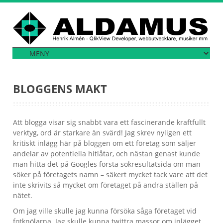
BLOGGENS MAKT
Att blogga visar sig snabbt vara ett fascinerande kraftfullt
verktyg, ord är starkare än svärd! Jag skrev nyligen ett
kritiskt inlägg här på bloggen om ett företag som säljer
andelar av potentiella hitlåtar, och nästan genast kunde
man hitta det på Googles första sökresultatsida om man
söker på företagets namn – säkert mycket tack vare att det
inte skrivits så mycket om företaget på andra ställen på
nätet.
Om jag ville skulle jag kunna försöka såga företaget vid
fotknölarna. Jag skulle kunna twittra massor om inlägget