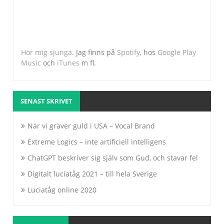
Hör mig sjunga
. Jag finns på
Spotify
, hos
Google Play
Music
och
iTunes
m fl.
SENAST SKRIVET
När vi gräver guld i USA – Vocal Brand
Extreme Logics – inte artificiell intelligens
ChatGPT beskriver sig själv som Gud, och stavar fel
Digitalt luciatåg 2021 – till hela Sverige
Luciatåg online 2020