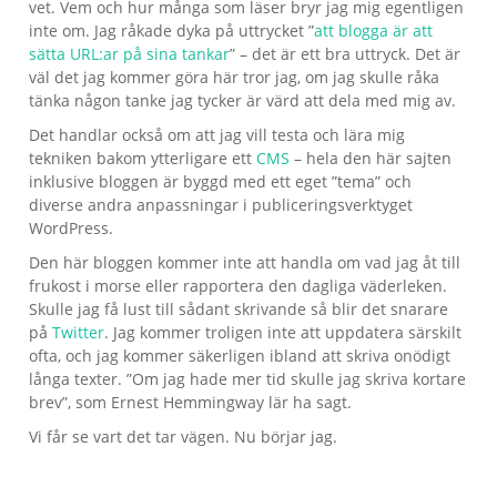
vet. Vem och hur många som läser bryr jag mig egentligen
inte om. Jag råkade dyka på uttrycket ”
att blogga är att
sätta URL:ar på sina tankar
” – det är ett bra uttryck. Det är
väl det jag kommer göra här tror jag, om jag skulle råka
tänka någon tanke jag tycker är värd att dela med mig av.
Det handlar också om att jag vill testa och lära mig
tekniken bakom ytterligare ett
CMS
– hela den här sajten
inklusive bloggen är byggd med ett eget ”tema” och
diverse andra anpassningar i publiceringsverktyget
WordPress.
Den här bloggen kommer inte att handla om vad jag åt till
frukost i morse eller rapportera den dagliga väderleken.
Skulle jag få lust till sådant skrivande så blir det snarare
på
Twitter
. Jag kommer troligen inte att uppdatera särskilt
ofta, och jag kommer säkerligen ibland att skriva onödigt
långa texter. ”Om jag hade mer tid skulle jag skriva kortare
brev”, som Ernest Hemmingway lär ha sagt.
Vi får se vart det tar vägen. Nu börjar jag.