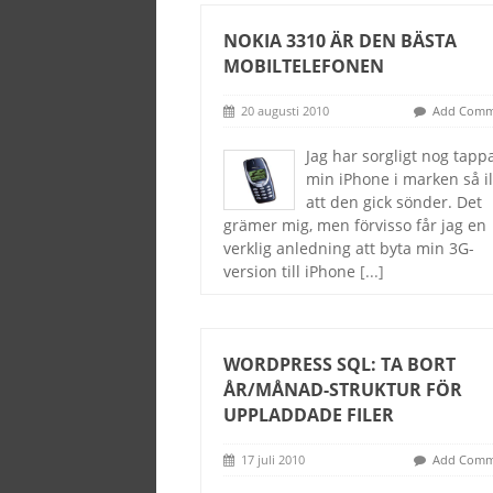
NOKIA 3310 ÄR DEN BÄSTA
MOBILTELEFONEN
20 augusti 2010
Add Comm
Jag har sorgligt nog tapp
min iPhone i marken så il
att den gick sönder. Det
grämer mig, men förvisso får jag en
verklig anledning att byta min 3G-
version till iPhone
[...]
WORDPRESS SQL: TA BORT
ÅR/MÅNAD-STRUKTUR FÖR
UPPLADDADE FILER
17 juli 2010
Add Comm