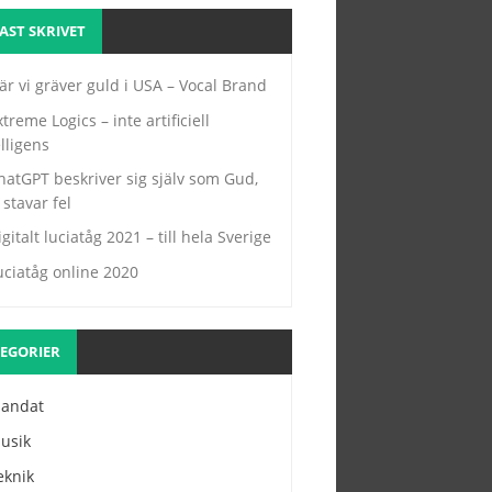
AST SKRIVET
är vi gräver guld i USA – Vocal Brand
xtreme Logics – inte artificiell
elligens
hatGPT beskriver sig själv som Gud,
 stavar fel
igitalt luciatåg 2021 – till hela Sverige
uciatåg online 2020
EGORIER
landat
usik
eknik