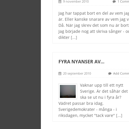
9 november 2010
1 Comm
Jag har tappat bort en del av vem ja
är. Eller kanske snarare av vem jag v
Då. När jag skrev det som nu är bort
Jag började nog att skriva sånger - o
dikter
[...]
FYRA NYANSER AV…
20 september 2010
Add Comm
Vaknar upp till ett nytt
Sverige. Är det såhär det
ska se ut nu i fyra år?
Vädret passar bra idag.
Sverigedemokrater - många - i
riksdagen, mycket "tack vare"
[...]