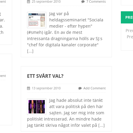
ent
25 september 2010
7 Comments
g
Jag var på
PR
ar.
heldagsseminariet "Sociala
a.
medier - efter hypen"
Pre
ch
(#smeh) igår. En av de mest
Pr
intressanta dragningarna hölls av SJ:s
"chef för digitala kanaler corporate"
[...]
ETT SVÅRT VAL?
ent
13 september 2010
Add Comment
Jag hade absolut inte tänkt
att vara politisk på den här
sajten. Jag ser mig inte som
politiskt intresserad. Än mindre hade
jag tänkt skriva något inför valet på
[...]