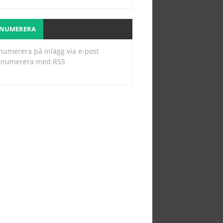
ENUMERERA
numerera på inlägg via e-post
enumerera med RSS