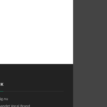
IK
tåg.nu
bandet Vocal Brand