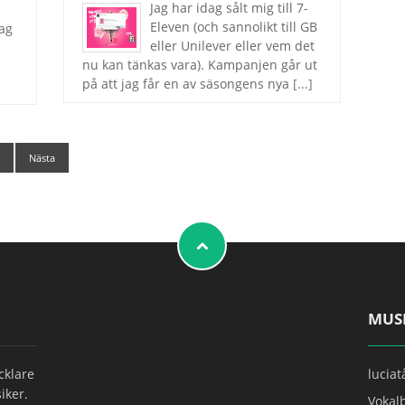
Jag har idag sålt mig till 7-
Eleven (och sannolikt till GB
jag
eller Unilever eller vem det
nu kan tänkas vara). Kampanjen går ut
på att jag får en av säsongens nya
[...]
5
Nästa
MUS
ecklare
lucia
iker.
Vokal