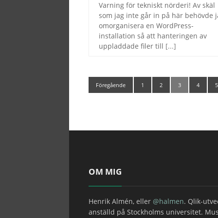
Varning för tekniskt nörderi! Av skäl
som jag inte går in på här behövde 
omorganisera en WordPress-
installation så att hanteringen av
uppladdade filer till
[...]
Föregående
1
2
3
4
OM MIG
Henrik Almén, eller
@halmen
. Qlik-utv
anställd på Stockholms universitet. Mus