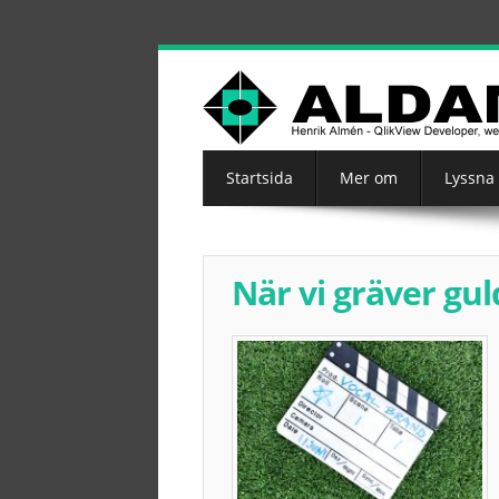
Startsida
Mer om
Lyssna
När vi gräver gul