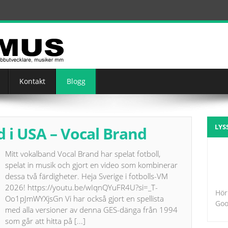
Kontakt
Blogg
LYS
d i USA – Vocal Brand
Mitt vokalband Vocal Brand har spelat fotboll,
spelat in musik och gjort en video som kombinerar
dessa två färdigheter. Heja Sverige i fotbolls-VM
2026! https://youtu.be/wIqnQYuFR4U?si=_T-
Hör
Oo1pJmWYXjsGn Vi har också gjort en spellista
Goo
med alla versioner av denna GES-dänga från 1994
som går att hitta på
[...]