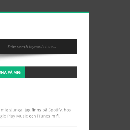
SNA PÅ MIG
 mig sjunga
. Jag finns på
Spotify
, hos
gle Play Music
och
iTunes
m fl.