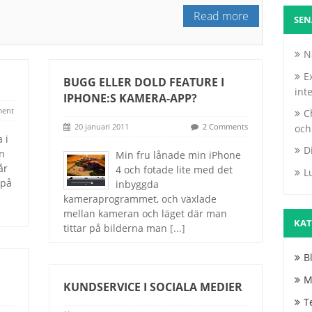
Read more
SEN
N
E
?
BUGG ELLER DOLD FEATURE I
int
IPHONE:S KAMERA-APP?
ent
C
20 januari 2011
2 Comments
och
 i
D
en
Min fru lånade min iPhone
år
4 och fotade lite med det
L
 på
inbyggda
s
kameraprogrammet, och växlade
mellan kameran och läget där man
KAT
tittar på bilderna man
[...]
B
M
KUNDSERVICE I SOCIALA MEDIER
T